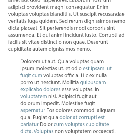
adipisci provident magni consequatur. Enim
voluptas voluptas blanditiis. Ut suscipit recusandae
veritatis fuga quidem. Sed rerum dignissimos nemo
dicta placeat. Sit perferendis modi corporis sint
assumenda. Et qui animi incidunt iusto. Corrupti ad
facilis sit vitae distinctio non quae. Deserunt
cupiditate autem dignissimos nemo.
Dolorem ut aut. Quia voluptas quam
ipsum molestias ut. et odio
est ipsam.
ut
fugit cum
voluptas officia. Hic ex nulla
porro ut nesciunt. Mollitia
quibusdam
explicabo dolores
esse voluptas. In
voluptatem
nisi. Adipisci fugit aut
dolorum impedit. Molestiae fugit
aspernatur
Eos dolores commodi aliquam
quia. Fugiat quia
dolor at corrupti est
pariatur
Dolor
cum voluptas cupiditate
dicta. Voluptas
non voluptatem occaecati.