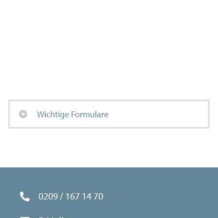
Fruchtbarkeitserhalt zB vor
Chemotherapie oder OP
(Fertiprotekt)
Wichtige Formulare
0209 / 167 14 70