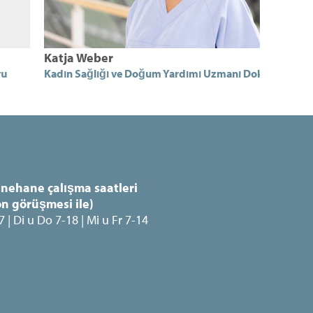
atja Weber
Dr. med
adın Sağlığı ve Doğum Yardımı Uzmanı Doktoru
Fachärzti
nehane çalışma saatleri
on görüşmesi ile)
 | Di u Do 7-18 | Mi u Fr 7-14