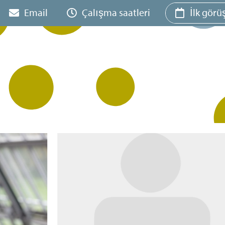
Email
Çalışma saatleri
İlk gör