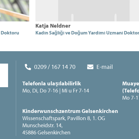
Katja Neldner
K
Kadın Sağlığı ve Doğum Yardımı Uzmanı Doktoru
K
0209 / 167 14 70
E-mail
Telefonla ulaşılabilirlik
Muaye
Mo, Di, Do 7-16 | Mi u Fr 7-14
(Telef
Mo 7-17
Kinderwunschzentrum Gelsenkirchen
Wissenschaftspark, Pavillon 8, 1. OG
Munscheidstr. 14,
45886 Gelsenkirchen