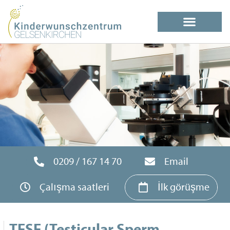
0209 / 167 14 70
Email
Çalışma saatleri
İlk görüşme
TESE (Testicular Sperm